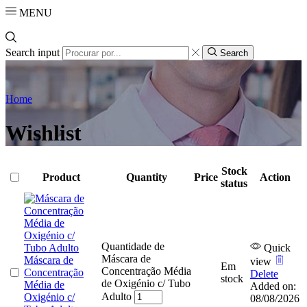
MENU
Search input
Search
Home
Wishlist
Stock
Product
Quantity
Price
Action
status
Quantidade de
Quick
Máscara de
Máscara de
view
Em
Concentração Média
Concentração
Delete
stock
de Oxigénio c/ Tubo
Média de
Added on:
Adulto
Oxigénio c/
08/08/2026