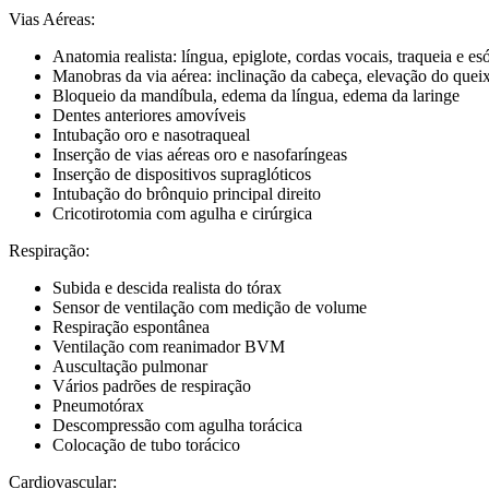
Vias Aéreas:
Anatomia realista: língua, epiglote, cordas vocais, traqueia e es
Manobras da via aérea: inclinação da cabeça, elevação do que
Bloqueio da mandíbula, edema da língua, edema da laringe
Dentes anteriores amovíveis
Intubação oro e nasotraqueal
Inserção de vias aéreas oro e nasofaríngeas
Inserção de dispositivos supraglóticos
Intubação do brônquio principal direito
Cricotirotomia com agulha e cirúrgica
Respiração:
Subida e descida realista do tórax
Sensor de ventilação com medição de volume
Respiração espontânea
Ventilação com reanimador BVM
Auscultação pulmonar
Vários padrões de respiração
Pneumotórax
Descompressão com agulha torácica
Colocação de tubo torácico
Cardiovascular: