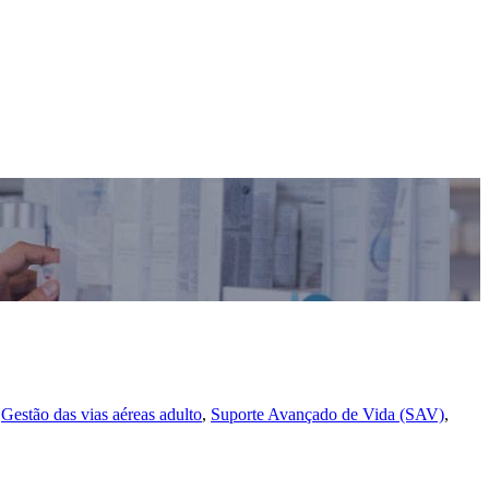
,
Gestão das vias aéreas adulto
,
Suporte Avançado de Vida (SAV)
,