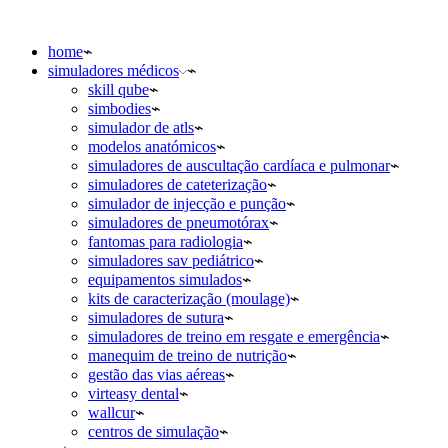
home
simuladores médicos
skill qube
simbodies
simulador de atls
modelos anatómicos
simuladores de auscultação cardíaca e pulmonar
simuladores de cateterização
simulador de injecção e punção
simuladores de pneumotórax
fantomas para radiologia
simuladores sav pediátrico
equipamentos simulados
kits de caracterização (moulage)
simuladores de sutura
simuladores de treino em resgate e emergência
manequim de treino de nutrição
gestão das vias aéreas
virteasy dental
wallcur
centros de simulação