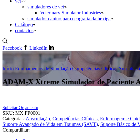
vet
simuladores de vet
Veterinary Simulator Industries
simulador canino para ecografia da bexiga
Catálogo
contactos
Facebook
LinkedIn
Início
Equipamentos de Simulação
Competências Clínicas
Auscultaç
ADAM-X Xtreme Simulador de Paciente A
Solicitar Orçamento
SKU:
MX.FP0001
Categorias:
Auscultação
,
Competências Clínicas
,
Enfermagem e Cuida
Suporte Avançado de Vida em Traumas (SAVT)
,
Suporte Básico de 
Compartilhar: