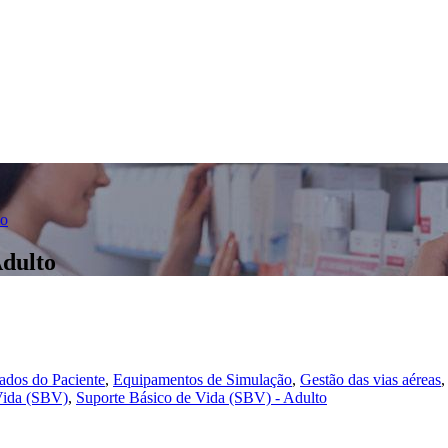
ão
dulto
dos do Paciente
,
Equipamentos de Simulação
,
Gestão das vias aéreas
Vida (SBV)
,
Suporte Básico de Vida (SBV) - Adulto