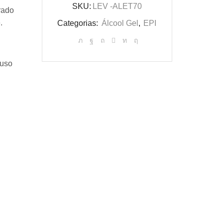
SKU:
LEV -ALET70
rado
.
Categorias:
Álcool Gel
,
EPI
 uso