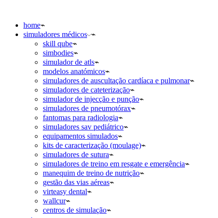
home
simuladores médicos
skill qube
simbodies
simulador de atls
modelos anatómicos
simuladores de auscultação cardíaca e pulmonar
simuladores de cateterização
simulador de injecção e punção
simuladores de pneumotórax
fantomas para radiologia
simuladores sav pediátrico
equipamentos simulados
kits de caracterização (moulage)
simuladores de sutura
simuladores de treino em resgate e emergência
manequim de treino de nutrição
gestão das vias aéreas
virteasy dental
wallcur
centros de simulação