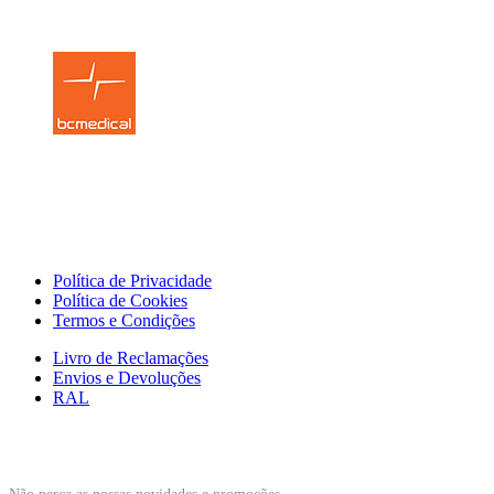
Siga-nos!
Facebook
Linkedin
Links Úteis
Política de Privacidade
Política de Cookies
Termos e Condições
Livro de Reclamações
Envios e Devoluções
RAL
Subscrever Newsletter