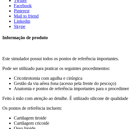
Twitter
Prática
Facebook
de
Pinterest
Cricotirotomia
Mail to friend
Linkedin
Skype
Informação de produto
Este simulador possui todos os pontos de referência importantes.
Pode ser utilizado para praticar os seguintes procedimentos:
Cricotirotomia com agulha e cirúrgica
Gestão da via aérea fona (acesso pela frente do pescoço)
Anatomia e pontos de referência importantes para o procedimen
Feito à mão com atenção ao detalhe. É utilizado silicone de qualidade 
Os pontos de referência incluem:
Cartilagem tiroide
Cartilagem cricoide
Osso hioide