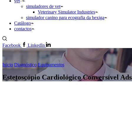
vet
simuladores de vet
Veterinary Simulator Industries
simulador canino para ecografia da bexiga
Catálogo
contactos
Facebook
LinkedIn
Início
Diagnóstico
Equipamentos
Estetoscópio Cardiológico Conversível Ad