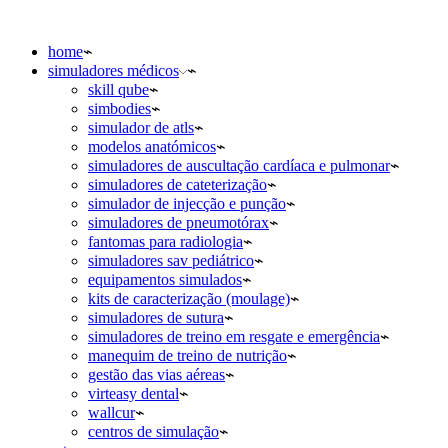
home
simuladores médicos
skill qube
simbodies
simulador de atls
modelos anatómicos
simuladores de auscultação cardíaca e pulmonar
simuladores de cateterização
simulador de injecção e punção
simuladores de pneumotórax
fantomas para radiologia
simuladores sav pediátrico
equipamentos simulados
kits de caracterização (moulage)
simuladores de sutura
simuladores de treino em resgate e emergência
manequim de treino de nutrição
gestão das vias aéreas
virteasy dental
wallcur
centros de simulação