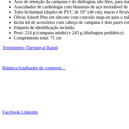
Aros de retenção da campana e do diafragma não frios, para ma
Auscultador de cardiologia com binaurais de aço inoxidável de
Tubo bi-luminal (duplo) de PVC de 19” (48 cm), macio e flexíve
Olivas Adsoft Plus em silicone com conexão snap-on para o má
Inclui kit de acessórios com cabeça de campana e dois pares ext
Etiqueta de identificação incluída.
Peso: 214 g (campana adulto) e 243 g (diafragma pediátrico)
Comprimento total: 71 cm
Termómetro Thermoval Rapid
Balança/Analisador de composiç...
Siga-nos!
Facebook
Linkedin
Links Úteis