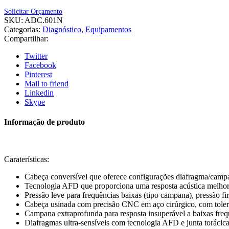
Solicitar Orçamento
SKU:
ADC.601N
Categorias:
Diagnóstico
,
Equipamentos
Compartilhar:
Twitter
Facebook
Pinterest
Mail to friend
Linkedin
Skype
Informação de produto
Caraterísticas:
Cabeça conversível que oferece configurações diafragma/campan
Tecnologia AFD que proporciona uma resposta acústica melhora
Pressão leve para frequências baixas (tipo campana), pressão fir
Cabeça usinada com precisão CNC em aço cirúrgico, com tolerâ
Campana extraprofunda para resposta insuperável a baixas freq
Diafragmas ultra-sensíveis com tecnologia AFD e junta torácica