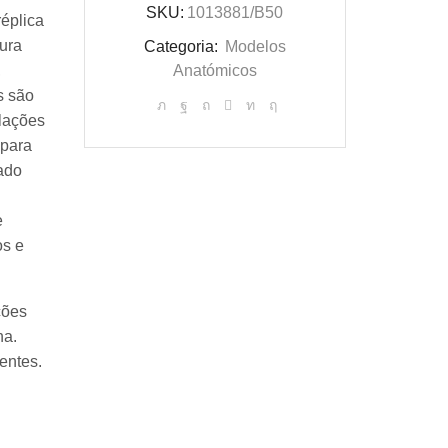
SKU:
1013881/B50
réplica
ura
Categoria:
Modelos
,
Anatómicos
s são
elações
 para
gado
e
os e
ções
na.
entes.