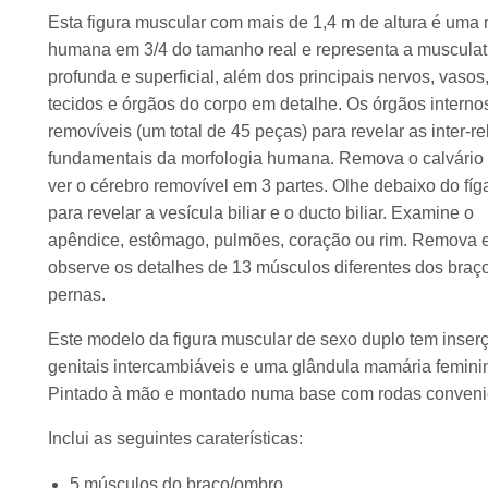
Esta figura muscular com mais de 1,4 m de altura é uma 
humana em 3/4 do tamanho real e representa a musculat
profunda e superficial, além dos principais nervos, vasos
tecidos e órgãos do corpo em detalhe. Os órgãos interno
removíveis (um total de 45 peças) para revelar as inter-r
fundamentais da morfologia humana. Remova o calvário
ver o cérebro removível em 3 partes. Olhe debaixo do fí
para revelar a vesícula biliar e o ducto biliar. Examine o
apêndice, estômago, pulmões, coração ou rim. Remova 
observe os detalhes de 13 músculos diferentes dos braç
pernas.
Este modelo da figura muscular de sexo duplo tem inser
genitais intercambiáveis e uma glândula mamária femini
Pintado à mão e montado numa base com rodas conveni
Inclui as seguintes caraterísticas:
5 músculos do braço/ombro