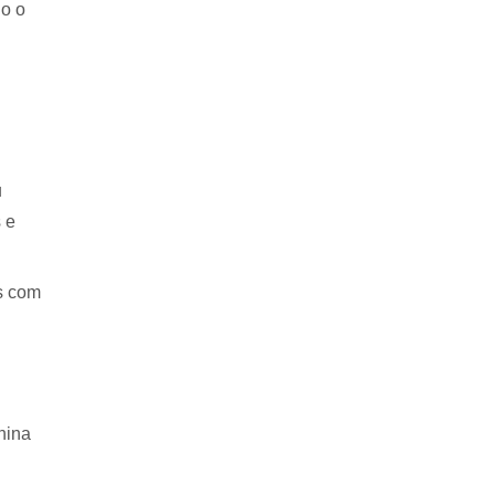
o o
u
 e
s com
nina