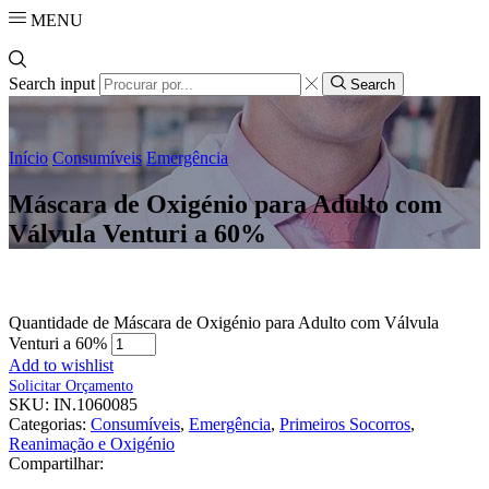
MENU
Search input
Search
Início
Consumíveis
Emergência
Máscara de Oxigénio para Adulto com
Válvula Venturi a 60%
Quantidade de Máscara de Oxigénio para Adulto com Válvula
Venturi a 60%
Add to wishlist
Solicitar Orçamento
SKU:
IN.1060085
Categorias:
Consumíveis
,
Emergência
,
Primeiros Socorros
,
Reanimação e Oxigénio
Compartilhar: