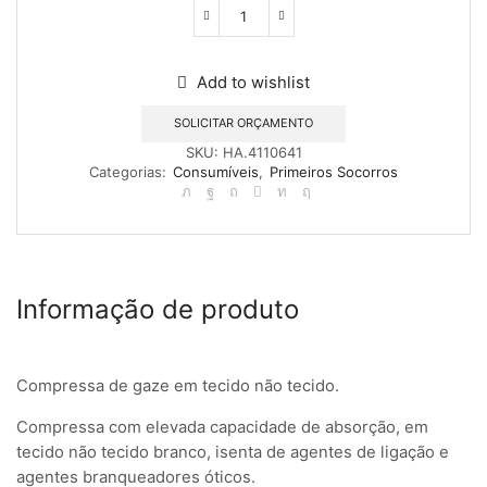
Quantidade
de
Medicomp
Add to wishlist
Compressas
Esterilizadas
10
SOLICITAR ORÇAMENTO
cm
SKU:
HA.4110641
x
Categorias:
Consumíveis
,
Primeiros Socorros
10
cm
(c/25x2)
Informação de produto
Compressa de gaze em tecido não tecido.
Compressa com elevada capacidade de absorção, em
tecido não tecido branco, isenta de agentes de ligação e
agentes branqueadores óticos.