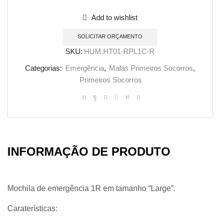
de
Mochila
Add to wishlist
de
SOLICITAR ORÇAMENTO
Emergência
AEROcase
SKU:
HUM.HT01-RPL1C-R
PRO
Categorias:
Emergência
,
Malas Primeiros Socorros
,
Primeiros Socorros
INFORMAÇÃO DE PRODUTO
Mochila de emergência 1R em tamanho “Large”.
Caraterísticas: