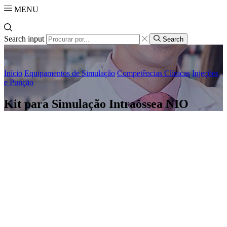
MENU
Search input
Search
Início
Equipamentos de Simulação
Competências Clínicas
Injeções
e Punção
Kit para Simulação Intraóssea NIO