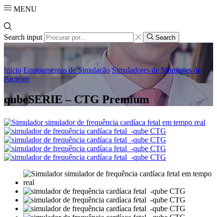
MENU
Search input
Search
Início
Equipamentos de Simulação
Simuladores de Monitores de
Paciente
qubeSERIE – CTG Premium