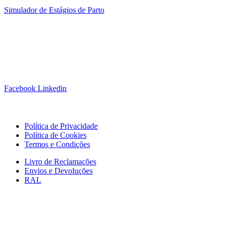
Simulador de Estágios de Parto
Siga-nos!
Facebook
Linkedin
Links Úteis
Política de Privacidade
Política de Cookies
Termos e Condições
Livro de Reclamações
Envios e Devoluções
RAL
Subscrever Newsletter