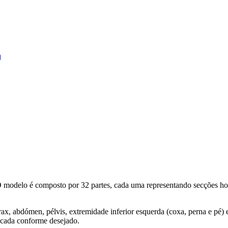
a
O modelo é composto por 32 partes, cada uma representando secções hori
ax, abdómen, pélvis, extremidade inferior esquerda (coxa, perna e pé)
locada conforme desejado.