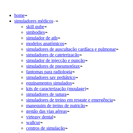
home
simuladores médicos
skill qube
simbodies
simulador de atls
modelos anatómicos
simuladores de auscultação cardíaca e pulmonar
simuladores de cateterização
simulador de injecção e punção
simuladores de pneumotórax
fantomas para radiologia
simuladores sav pediátrico
equipamentos simulados
kits de caracterização (moulage)
simuladores de sutura
simuladores de treino em resgate e emergência
manequim de treino de nutrição
gestão das vias aéreas
virteasy dental
wallcur
centros de simulação