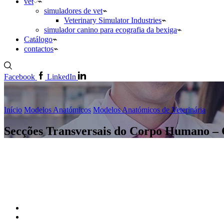
vet
simuladores de vet
Veterinary Simulator Industries
simulador canino para ecografia da bexiga
Catálogo
contactos
Facebook
LinkedIn
Início
Modelos Anatómicos
Modelos Anatómicos de Veterinária
Secções Transversais do Corpo Humano – 