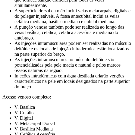
simultaneamente.
A superfície dorsal da mão inclui veias metacarpais, digitais e
do polegar injetáveis. A fossa antecubital inclui as veias
cefálica mediana, basílica mediana e cubital mediana.
A punção venosa também pode ser realizada ao longo das
veias basílica, cefálica, cefálica acessória e mediana do
antebraço.
As injeções intramusculares podem ser realizadas no músculo
deltóide e os locais de injeção intradérmica estão localizados
na parte superior do braço.
As injeções intramusculares no músculo deltóide são
potencializadas pela pele macia e natural e pelos marcos
ósseos naturais da região.
Injeções intradérmicas com água destilada criarão vergões
característicos na pele em locais designados na parte superior
do braço.
Acesso venoso completo:
V. Basílica
V. Cefálica
V. Digital
V. Metacarpal Dorsal
V. Basílica Mediana
V. Cefálica Acessória