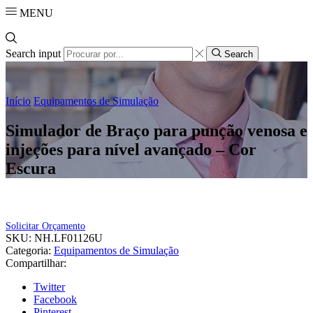
MENU
Search input
Search
Início
Equipamentos de Simulação
Simulador de Braço para punção venosa e
injeções para nível avançado – Cor
Escura
Solicitar Orçamento
SKU:
NH.LF01126U
Categoria:
Equipamentos de Simulação
Compartilhar:
Twitter
Facebook
Pinterest