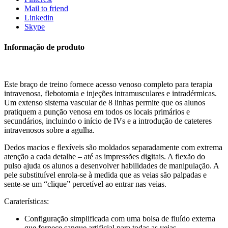
Mail to friend
Linkedin
Skype
Informação de produto
Este braço de treino fornece acesso venoso completo para terapia
intravenosa, flebotomia e injeções intramusculares e intradérmicas.
Um extenso sistema vascular de 8 linhas permite que os alunos
pratiquem a punção venosa em todos os locais primários e
secundários, incluindo o início de IVs e a introdução de cateteres
intravenosos sobre a agulha.
Dedos macios e flexíveis são moldados separadamente com extrema
atenção a cada detalhe – até as impressões digitais. A flexão do
pulso ajuda os alunos a desenvolver habilidades de manipulação. A
pele substituível enrola-se à medida que as veias são palpadas e
sente-se um “clique” percetível ao entrar nas veias.
Caraterísticas:
Configuração simplificada com uma bolsa de fluído externa
que fornece sangue artificial para todas as veias