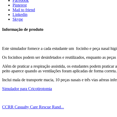
Facebook
Pinterest
Mail to friend
Linkedin
Skype
Informação de produto
Este simulador fornece a cada estudante um focinho e peça nasal hig
Os focinhos podem ser desinfetados e reutilizados, enquanto as peças na
Além de praticar a respiração assistida, os estudantes podem praticar
peito aparece quando as ventilações foram aplicadas de forma correta.
Inclui mala de transporte macia, 10 peças nasais e três vias aéreas infe
Simulador para Cricotirotomia
CCRR Casualty Care Rescue Rand...