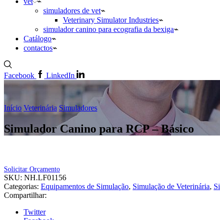
vet
simuladores de vet
Veterinary Simulator Industries
simulador canino para ecografia da bexiga
Catálogo
contactos
Facebook
LinkedIn
Início
Veterinária
Simuladores
Simulador Canino para RCP – Básico
Solicitar Orçamento
SKU:
NH.LF01156
Categorias:
Equipamentos de Simulação
,
Simulação de Veterinária
,
S
Compartilhar:
Twitter