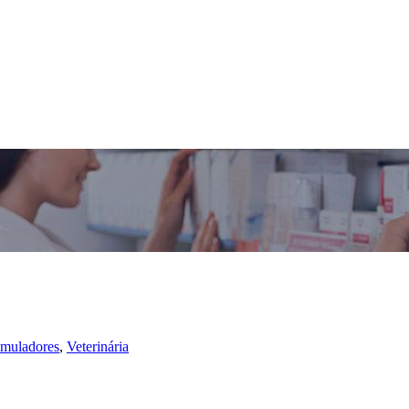
imuladores
,
Veterinária