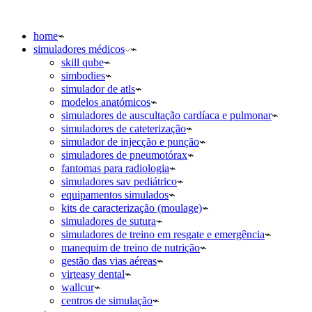
home
simuladores médicos
skill qube
simbodies
simulador de atls
modelos anatómicos
simuladores de auscultação cardíaca e pulmonar
simuladores de cateterização
simulador de injecção e punção
simuladores de pneumotórax
fantomas para radiologia
simuladores sav pediátrico
equipamentos simulados
kits de caracterização (moulage)
simuladores de sutura
simuladores de treino em resgate e emergência
manequim de treino de nutrição
gestão das vias aéreas
virteasy dental
wallcur
centros de simulação