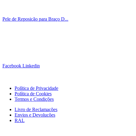
Pele de Reposição para Braço D...
Siga-nos!
Facebook
Linkedin
Links Úteis
Política de Privacidade
Política de Cookies
Termos e Condições
Livro de Reclamações
Envios e Devoluções
RAL