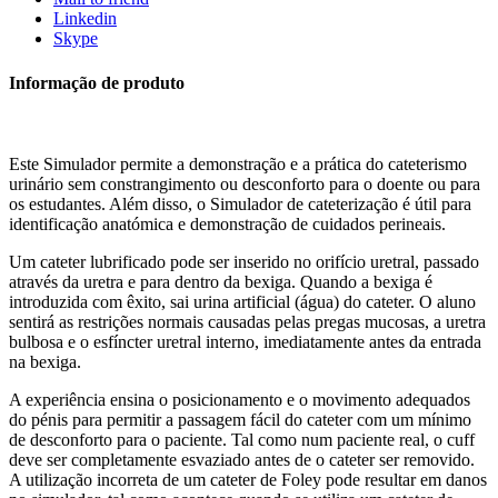
Linkedin
Skype
Informação de produto
Este Simulador permite a demonstração e a prática do cateterismo
urinário sem constrangimento ou desconforto para o doente ou para
os estudantes. Além disso, o Simulador de cateterização é útil para
identificação anatómica e demonstração de cuidados perineais.
Um cateter lubrificado pode ser inserido no orifício uretral, passado
através da uretra e para dentro da bexiga. Quando a bexiga é
introduzida com êxito, sai urina artificial (água) do cateter. O aluno
sentirá as restrições normais causadas pelas pregas mucosas, a uretra
bulbosa e o esfíncter uretral interno, imediatamente antes da entrada
na bexiga.
A experiência ensina o posicionamento e o movimento adequados
do pénis para permitir a passagem fácil do cateter com um mínimo
de desconforto para o paciente. Tal como num paciente real, o cuff
deve ser completamente esvaziado antes de o cateter ser removido.
A utilização incorreta de um cateter de Foley pode resultar em danos