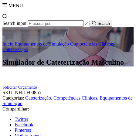
MENU
Search input
Search
Início
Equipamentos de Simulação
Competências Clínicas
Cateterização
Simulador de Cateterização Masculino
Solicitar Orçamento
SKU:
NH.LF00855
Categorias:
Cateterização
,
Competências Clínicas
,
Equipamentos de
Simulação
Compartilhar:
Twitter
Facebook
Pinterest
Mail to friend