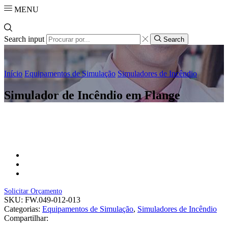
MENU
Search input
Search
Início
Equipamentos de Simulação
Simuladores de Incêndio
Simulador de Incêndio em Flange
Solicitar Orçamento
SKU:
FW.049-012-013
Categorias:
Equipamentos de Simulação
,
Simuladores de Incêndio
Compartilhar: