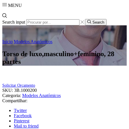
MENU
Search input
Search
Início
Modelos Anatómicos
Torso de luxo,masculino+feminino, 28
partes
Solicitar Orçamento
SKU:
3B.1000200
Categoria:
Modelos Anatómicos
Compartilhar:
Twitter
Facebook
Pinterest
Mail to friend