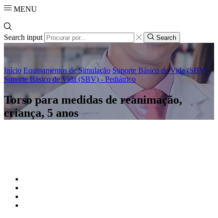
MENU
Search input
Search
Início
Equipamentos de Simulação
Suporte Básico de Vida (SBV)
Suporte Básico de Vida (SBV) - Pediátrico
Torso para medidas de reanimação,
criança, 5 anos