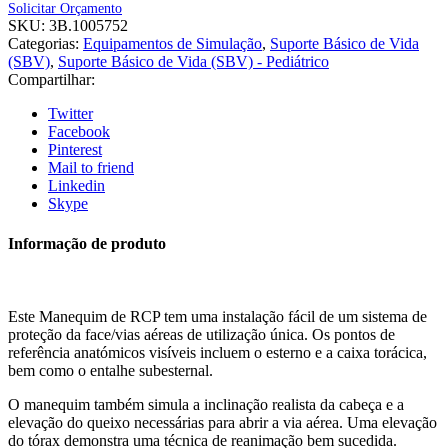
Solicitar Orçamento
SKU:
3B.1005752
Categorias:
Equipamentos de Simulação
,
Suporte Básico de Vida
(SBV)
,
Suporte Básico de Vida (SBV) - Pediátrico
Compartilhar:
Twitter
Facebook
Pinterest
Mail to friend
Linkedin
Skype
Informação de produto
Este Manequim de RCP tem uma instalação fácil de um sistema de
proteção da face/vias aéreas de utilização única. Os pontos de
referência anatómicos visíveis incluem o esterno e a caixa torácica,
bem como o entalhe subesternal.
O manequim também simula a inclinação realista da cabeça e a
elevação do queixo necessárias para abrir a via aérea. Uma elevação
do tórax demonstra uma técnica de reanimação bem sucedida.