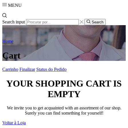
MENU
Search input
Search
Home
Cart
Carrinho
Finalizar
Status do Pedido
YOUR SHOPPING CART IS
EMPTY
We invite you to get acquainted with an assortment of our shop.
Surely you can find something for yourself!
Voltar à Loja