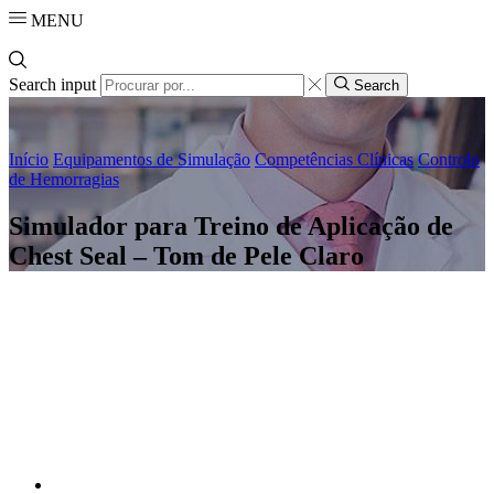
MENU
Search input
Search
Início
Equipamentos de Simulação
Competências Clínicas
Controlo
de Hemorragias
Simulador para Treino de Aplicação de
Chest Seal – Tom de Pele Claro