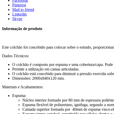
Facebook
Pinterest
Mail to friend
Linkedin
Skype
Informação de produto
Este colchão foi concebido para colocar sobre o estrado, proporcionan
Dados Técnicos:
O colchão é composto por espuma e uma cobertura/capa. Pode ser
Permite a utilização em camas articuladas.
O colchão está concebido para diminuir a pressão exercida sobr
Dimensões: 2000x840x120 mm.
Materiais e Acabamentos:
Espuma:
Núcleo interior formado por 80 mm de espessura poliéste
Espuma flexível de poliuretano, ignifuga, segundo a
Camada superior formada por 40mm de espuma visco-el
Espuma termo-sensível, constituída por células abertas e