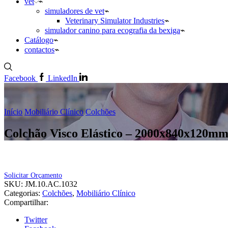
vet
simuladores de vet
Veterinary Simulator Industries
simulador canino para ecografia da bexiga
Catálogo
contactos
Facebook
LinkedIn
Início
Mobiliário Clínico
Colchões
Colchão Visco Elástico – 2000x840x120m
Solicitar Orçamento
SKU:
JM.10.AC.1032
Categorias:
Colchões
,
Mobiliário Clínico
Compartilhar:
Twitter