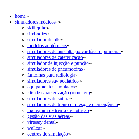
home
simuladores médicos
skill qube
simbodies
simulador de atls
modelos anatómicos
simuladores de auscultação cardíaca e pulmonar
simuladores de cateterização
simulador de injecção e punção
simuladores de pneumotórax
fantomas para radiologia
simuladores sav pediátrico
equipamentos simulados
kits de caracterização (moulage)
simuladores de sutura
simuladores de treino em resgate e emergência
manequim de treino de nutrição
gestão das vias aéreas
virteasy dental
wallcur
centros de simulação