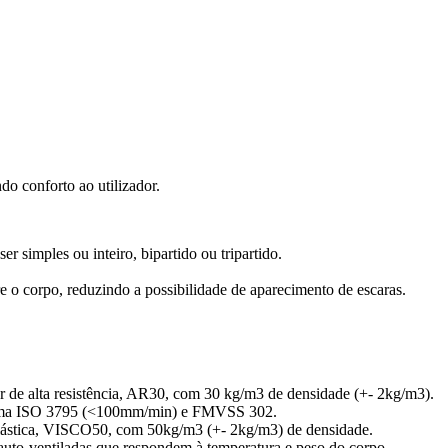
do conforto ao utilizador.
 simples ou inteiro, bipartido ou tripartido.
e o corpo, reduzindo a possibilidade de aparecimento de escaras.
r de alta resistência, AR30, com 30 kg/m3 de densidade (+- 2kg/m3).
 norma ISO 3795 (<100mm/min) e FMVSS 302.
ástica, VISCO50, com 50kg/m3 (+- 2kg/m3) de densidade.
 auto-ventiladas que respondem à temperatura e peso do corpo.