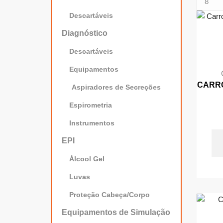
por
Descartáveis
página
Diagnóstico
Descartáveis
Equipamentos
CARRO
Aspiradores de Secreções
Espirometria
Instrumentos
EPI
Álcool Gel
Luvas
Proteção Cabeça/Corpo
Equipamentos de Simulação