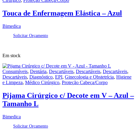
Cirúrgico
,
Proteção Cabeça/Corpo
Touca de Enfermagem Elástica – Azul
Bimedica
Solicitar Orçamento
Em stock
Consumíveis
,
Dentária
,
Descartáveis
,
Descartáveis
,
Descartáveis
,
Descartáveis
,
Diagnóstico
,
EPI
,
Ginecologia e Obstetrícia
,
Higiene
e Limpeza
,
Médico Cirúrgico
,
Proteção Cabeça/Corpo
Pijama Cirúrgico c/ Decote em V – Azul –
Tamanho L
Bimedica
Solicitar Orçamento