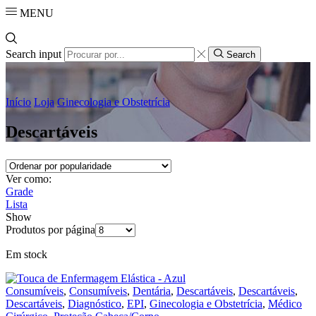
MENU
Search input
Search
Início
Loja
Ginecologia e Obstetrícia
Descartáveis
Ver como:
Grade
Lista
Show
Produtos por página
Em stock
Consumíveis
,
Consumíveis
,
Dentária
,
Descartáveis
,
Descartáveis
,
Descartáveis
,
Diagnóstico
,
EPI
,
Ginecologia e Obstetrícia
,
Médico