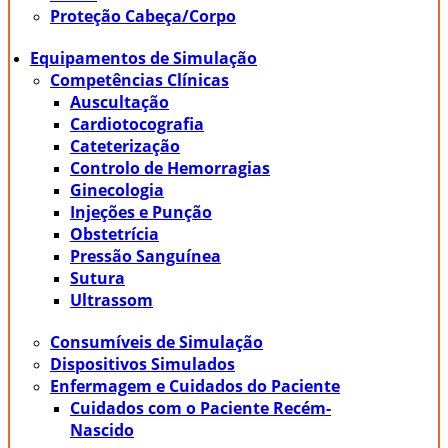
Proteção Cabeça/Corpo
Equipamentos de Simulação
Competências Clínicas
Auscultação
Cardiotocografia
Cateterização
Controlo de Hemorragias
Ginecologia
Injeções e Punção
Obstetrícia
Pressão Sanguínea
Sutura
Ultrassom
Consumíveis de Simulação
Dispositivos Simulados
Enfermagem e Cuidados do Paciente
Cuidados com o Paciente Recém-
Nascido