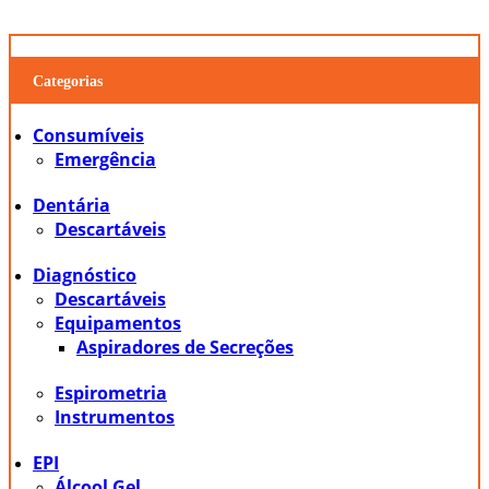
Categorias
Consumíveis
Emergência
Dentária
Descartáveis
Diagnóstico
Descartáveis
Equipamentos
Aspiradores de Secreções
Espirometria
Instrumentos
EPI
Álcool Gel