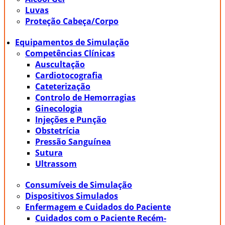
Luvas
Proteção Cabeça/Corpo
Equipamentos de Simulação
Competências Clínicas
Auscultação
Cardiotocografia
Cateterização
Controlo de Hemorragias
Ginecologia
Injeções e Punção
Obstetrícia
Pressão Sanguínea
Sutura
Ultrassom
Consumíveis de Simulação
Dispositivos Simulados
Enfermagem e Cuidados do Paciente
Cuidados com o Paciente Recém-