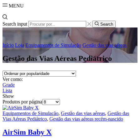
MENU
Search input
Search
Início
Loja
Equipamentos de Simulação
Gestão das vias aéreas
Gestão das Vias Aéreas Pediátrico
Ver como:
Grade
Lista
Show
Produtos por página
Equipamentos de Simulação
,
Gestão das vias aéreas
,
Gestão das
Vias Aéreas Pediátrico
,
Gestão das vias aéreas recém-nascido
AirSim Baby X