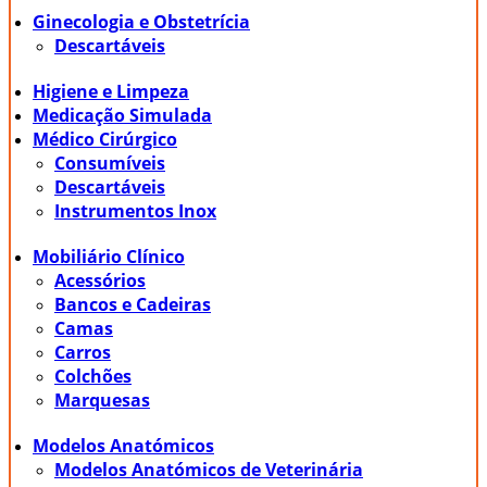
Ginecologia e Obstetrícia
Descartáveis
Higiene e Limpeza
Medicação Simulada
Médico Cirúrgico
Consumíveis
Descartáveis
Instrumentos Inox
Mobiliário Clínico
Acessórios
Bancos e Cadeiras
Camas
Carros
Colchões
Marquesas
Modelos Anatómicos
Modelos Anatómicos de Veterinária