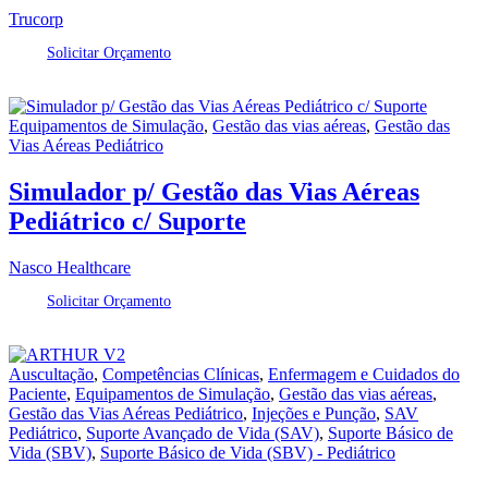
Trucorp
Solicitar Orçamento
Equipamentos de Simulação
,
Gestão das vias aéreas
,
Gestão das
Vias Aéreas Pediátrico
Simulador p/ Gestão das Vias Aéreas
Pediátrico c/ Suporte
Nasco Healthcare
Solicitar Orçamento
Auscultação
,
Competências Clínicas
,
Enfermagem e Cuidados do
Paciente
,
Equipamentos de Simulação
,
Gestão das vias aéreas
,
Gestão das Vias Aéreas Pediátrico
,
Injeções e Punção
,
SAV
Pediátrico
,
Suporte Avançado de Vida (SAV)
,
Suporte Básico de
Vida (SBV)
,
Suporte Básico de Vida (SBV) - Pediátrico