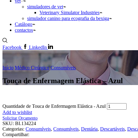
vet
simuladores de vet
Veterinary Simulator Industries
simulador canino para ecografia da bexiga
Catálogo
contactos
Facebook
LinkedIn
Início
Médico Cirúrgico
Consumíveis
Touca de Enfermagem Elástica – Azul
Quantidade de Touca de Enfermagem Elástica - Azul
Add to wishlist
Solicitar Orçamento
SKU:
BI.134224
Categorias:
Consumíveis
,
Consumíveis
,
Dentária
,
Descartáveis
,
Desca
Compartilhar: