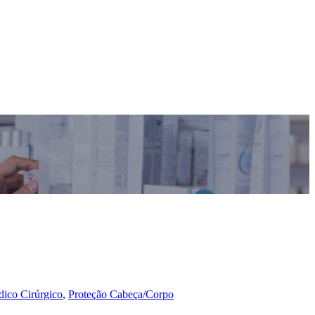
ico Cirúrgico
,
Proteção Cabeça/Corpo