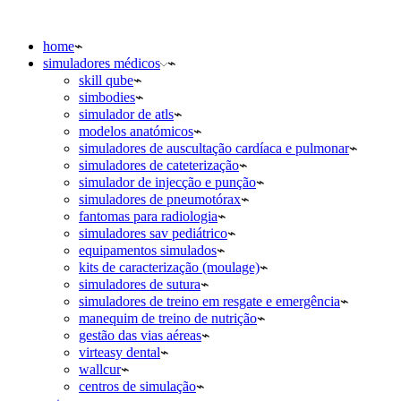
home
simuladores médicos
skill qube
simbodies
simulador de atls
modelos anatómicos
simuladores de auscultação cardíaca e pulmonar
simuladores de cateterização
simulador de injecção e punção
simuladores de pneumotórax
fantomas para radiologia
simuladores sav pediátrico
equipamentos simulados
kits de caracterização (moulage)
simuladores de sutura
simuladores de treino em resgate e emergência
manequim de treino de nutrição
gestão das vias aéreas
virteasy dental
wallcur
centros de simulação