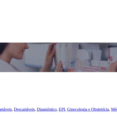
rtáveis
,
Descartáveis
,
Diagnóstico
,
EPI
,
Ginecologia e Obstetrícia
,
Méd