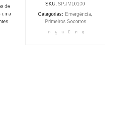
SKU:
SP.JM10100
es de
o uma
Categorias:
Emergência
,
ntes
Primeiros Socorros