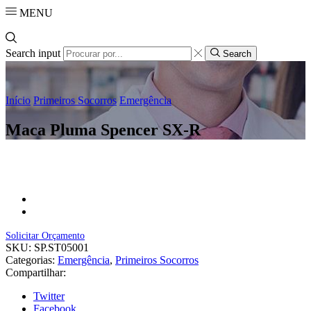
MENU
Search input
Search
Início
Primeiros Socorros
Emergência
Maca Pluma Spencer SX-R
Solicitar Orçamento
SKU:
SP.ST05001
Categorias:
Emergência
,
Primeiros Socorros
Compartilhar:
Twitter
Facebook