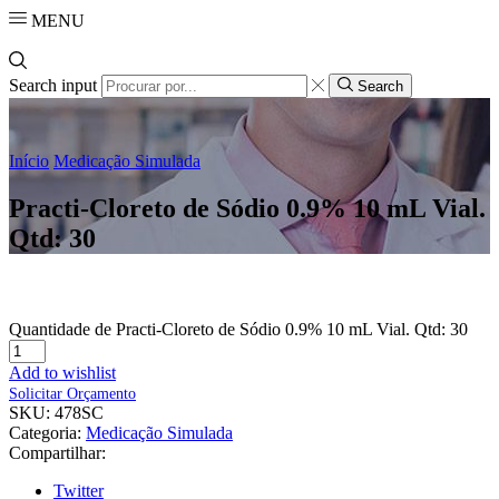
MENU
Search input
Search
Início
Medicação Simulada
Practi-Cloreto de Sódio 0.9% 10 mL Vial.
Qtd: 30
Quantidade de Practi-Cloreto de Sódio 0.9% 10 mL Vial. Qtd: 30
Add to wishlist
Solicitar Orçamento
SKU:
478SC
Categoria:
Medicação Simulada
Compartilhar:
Twitter