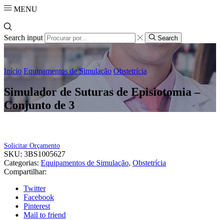
MENU
Search input
Search
Início
Equipamentos de Simulação
Obstetrícia
Simulador de Suturas de Episiotomia –
Conjunto de 3
Solicitar Orçamento
SKU:
3BS1005627
Categorias:
Equipamentos de Simulação
,
Obstetrícia
Compartilhar:
Twitter
Facebook
Pinterest
Mail to friend