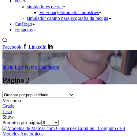
vet
simuladores de vet
Veterinary Simulator Industries
simulador canino para ecografia da bexiga
Catálogo
contactos
Facebook
LinkedIn
Início
Loja
Nasco Healthcare
Página 2
Ver como:
Grade
Lista
Show
Produtos por página
Modelos Anatómicos