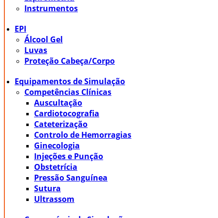
Instrumentos
EPI
Álcool Gel
Luvas
Proteção Cabeça/Corpo
Equipamentos de Simulação
Competências Clínicas
Auscultação
Cardiotocografia
Cateterização
Controlo de Hemorragias
Ginecologia
Injeções e Punção
Obstetrícia
Pressão Sanguínea
Sutura
Ultrassom