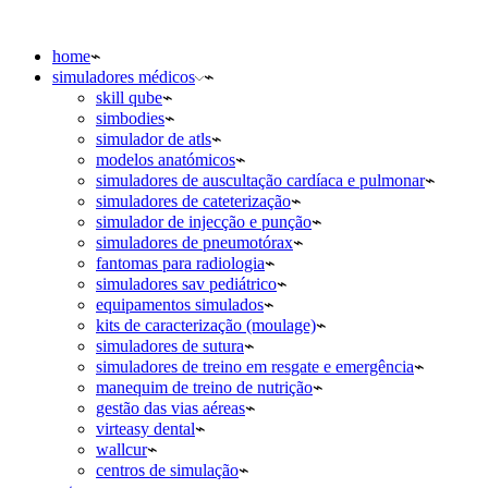
home
simuladores médicos
skill qube
simbodies
simulador de atls
modelos anatómicos
simuladores de auscultação cardíaca e pulmonar
simuladores de cateterização
simulador de injecção e punção
simuladores de pneumotórax
fantomas para radiologia
simuladores sav pediátrico
equipamentos simulados
kits de caracterização (moulage)
simuladores de sutura
simuladores de treino em resgate e emergência
manequim de treino de nutrição
gestão das vias aéreas
virteasy dental
wallcur
centros de simulação