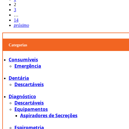
2
3
…
14
próximo
Categorias
Consumíveis
Emergência
Dentária
Descartáveis
Diagnóstico
Descartáveis
Equipamentos
Aspiradores de Secreções
Espirometria