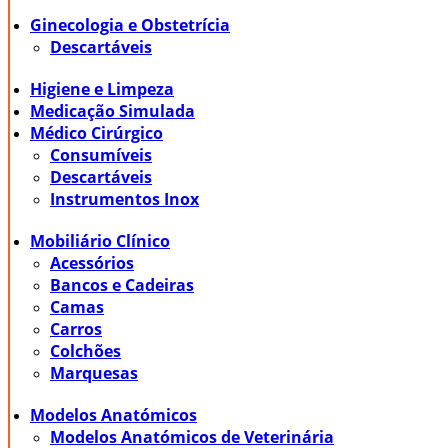
Ginecologia e Obstetrícia
Descartáveis
Higiene e Limpeza
Medicação Simulada
Médico Cirúrgico
Consumíveis
Descartáveis
Instrumentos Inox
Mobiliário Clínico
Acessórios
Bancos e Cadeiras
Camas
Carros
Colchões
Marquesas
Modelos Anatómicos
Modelos Anatómicos de Veterinária