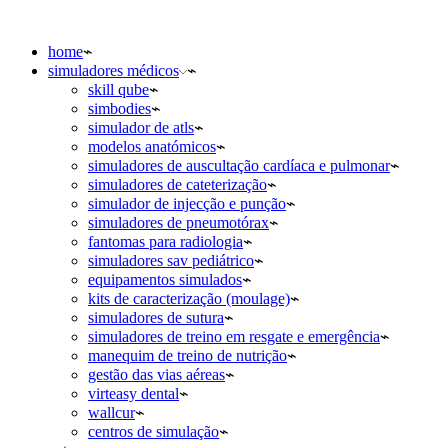
home
simuladores médicos
skill qube
simbodies
simulador de atls
modelos anatómicos
simuladores de auscultação cardíaca e pulmonar
simuladores de cateterização
simulador de injecção e punção
simuladores de pneumotórax
fantomas para radiologia
simuladores sav pediátrico
equipamentos simulados
kits de caracterização (moulage)
simuladores de sutura
simuladores de treino em resgate e emergência
manequim de treino de nutrição
gestão das vias aéreas
virteasy dental
wallcur
centros de simulação