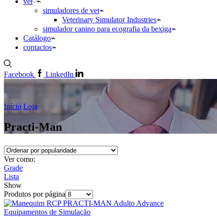
vet
simuladores de vet
Veterinary Simulator Industries
simulador canino para ecografia da bexiga
Catálogo
contactos
Facebook
LinkedIn
Início
Loja
Practi-Man
Ver como:
Grade
Lista
Show
Produtos por página
Equipamentos de Simulação