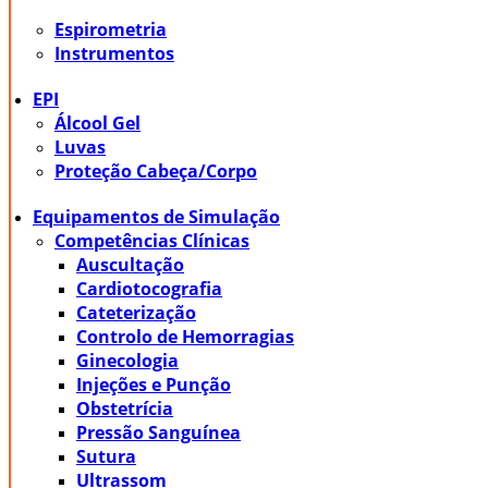
Espirometria
Instrumentos
EPI
Álcool Gel
Luvas
Proteção Cabeça/Corpo
Equipamentos de Simulação
Competências Clínicas
Auscultação
Cardiotocografia
Cateterização
Controlo de Hemorragias
Ginecologia
Injeções e Punção
Obstetrícia
Pressão Sanguínea
Sutura
Ultrassom