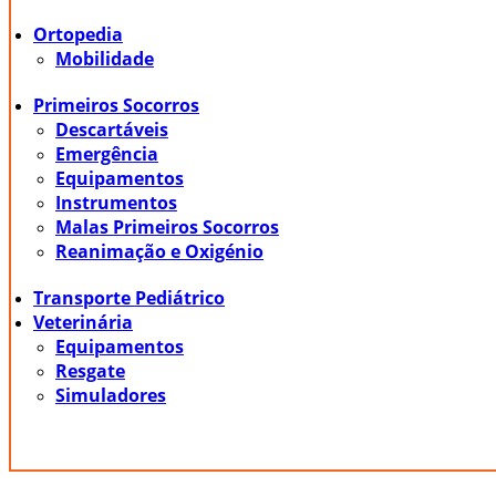
Ortopedia
Mobilidade
Primeiros Socorros
Descartáveis
Emergência
Equipamentos
Instrumentos
Malas Primeiros Socorros
Reanimação e Oxigénio
Transporte Pediátrico
Veterinária
Equipamentos
Resgate
Simuladores