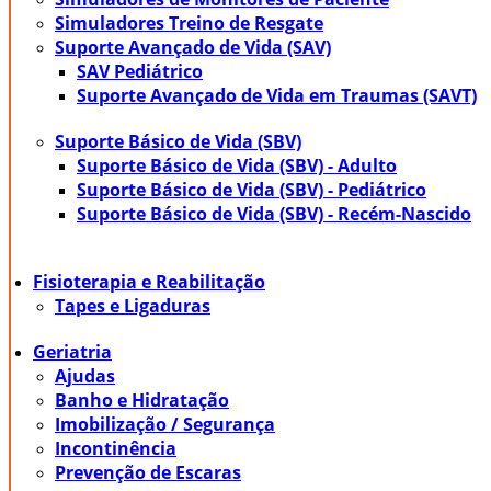
Simuladores Treino de Resgate
Suporte Avançado de Vida (SAV)
SAV Pediátrico
Suporte Avançado de Vida em Traumas (SAVT)
Suporte Básico de Vida (SBV)
Suporte Básico de Vida (SBV) - Adulto
Suporte Básico de Vida (SBV) - Pediátrico
Suporte Básico de Vida (SBV) - Recém-Nascido
Fisioterapia e Reabilitação
Tapes e Ligaduras
Geriatria
Ajudas
Banho e Hidratação
Imobilização / Segurança
Incontinência
Prevenção de Escaras