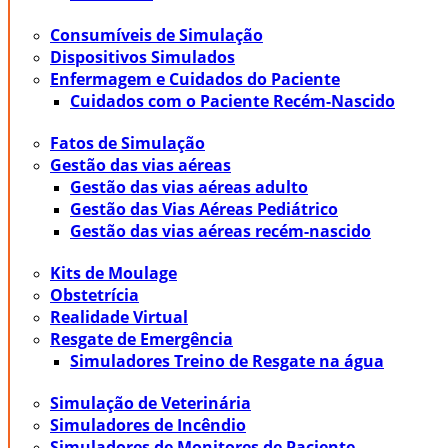
Consumíveis de Simulação
Dispositivos Simulados
Enfermagem e Cuidados do Paciente
Cuidados com o Paciente Recém-Nascido
Fatos de Simulação
Gestão das vias aéreas
Gestão das vias aéreas adulto
Gestão das Vias Aéreas Pediátrico
Gestão das vias aéreas recém-nascido
Kits de Moulage
Obstetrícia
Realidade Virtual
Resgate de Emergência
Simuladores Treino de Resgate na água
Simulação de Veterinária
Simuladores de Incêndio
Simuladores de Monitores de Paciente