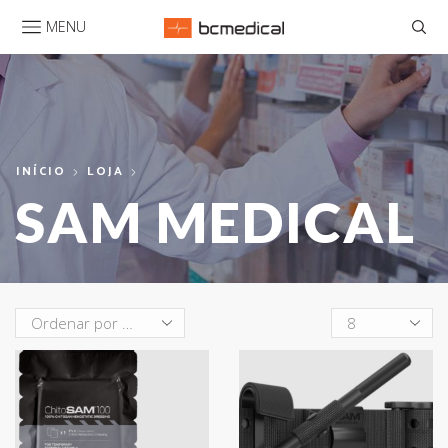
MENU
INÍCIO
LOJA
SAM MEDICAL
Produtos
por
página