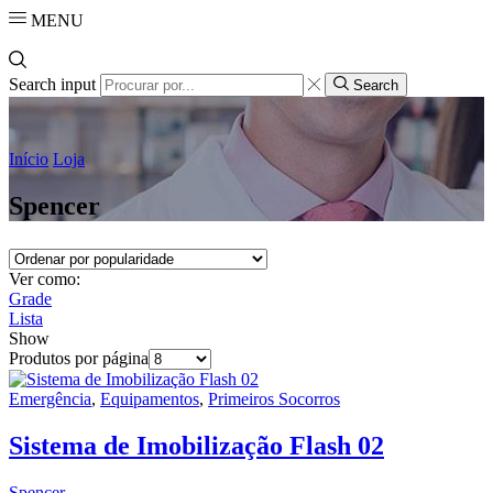
MENU
Search input
Search
Início
Loja
Spencer
Ver como:
Grade
Lista
Show
Produtos por página
Emergência
,
Equipamentos
,
Primeiros Socorros
Sistema de Imobilização Flash 02
Spencer