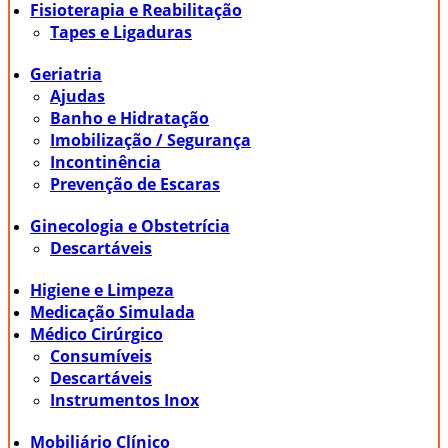
Fisioterapia e Reabilitação
Tapes e Ligaduras
Geriatria
Ajudas
Banho e Hidratação
Imobilização / Segurança
Incontinência
Prevenção de Escaras
Ginecologia e Obstetrícia
Descartáveis
Higiene e Limpeza
Medicação Simulada
Médico Cirúrgico
Consumíveis
Descartáveis
Instrumentos Inox
Mobiliário Clínico