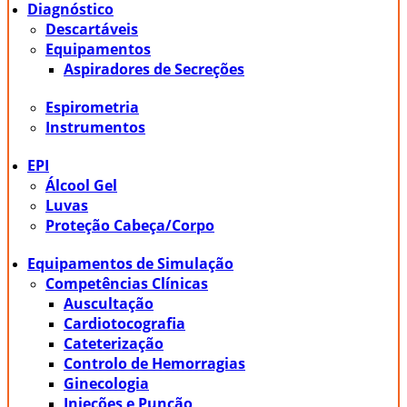
Diagnóstico
Descartáveis
Equipamentos
Aspiradores de Secreções
Espirometria
Instrumentos
EPI
Álcool Gel
Luvas
Proteção Cabeça/Corpo
Equipamentos de Simulação
Competências Clínicas
Auscultação
Cardiotocografia
Cateterização
Controlo de Hemorragias
Ginecologia
Injeções e Punção