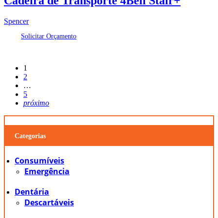
Cadeira de Transporte 4Bell Stair+
Spencer
Solicitar Orçamento
1
2
…
5
próximo
Categorias
Consumíveis
Emergência
Dentária
Descartáveis