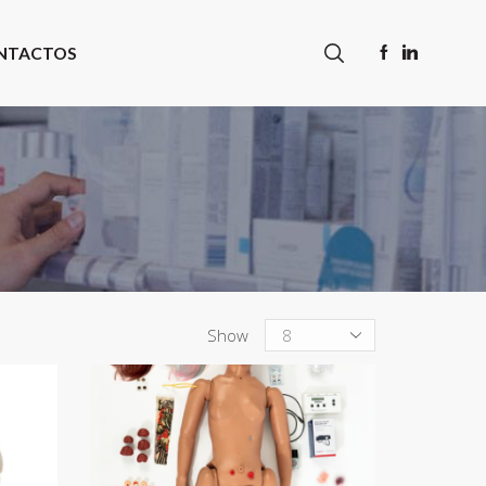
NTACTOS
Produtos
Show
por
página