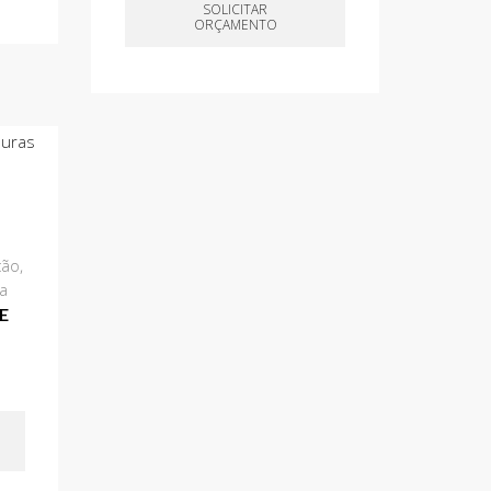
SOLICITAR
ORÇAMENTO
ção
,
ia
E