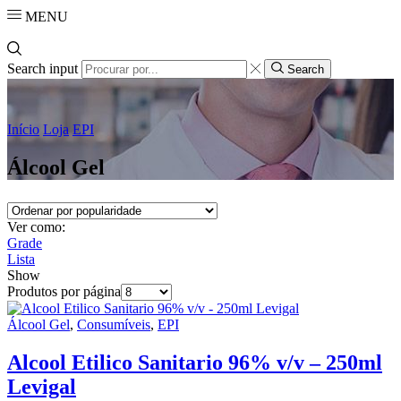
MENU
Search input
Search
Início
Loja
EPI
Álcool Gel
Ver como:
Grade
Lista
Show
Produtos por página
Álcool Gel
,
Consumíveis
,
EPI
Alcool Etilico Sanitario 96% v/v – 250ml
Levigal