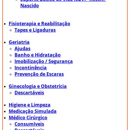
Nascido
Fisioterapia e Reabilitação
Tapes e Ligaduras
Geriatria
Ajudas
Banho e Hidratação
Imobilização / Segurança
Incontinência
Prevenção de Escaras
Ginecologia e Obstetrícia
Descartáveis
Higiene e Limpeza
Medicação Simulada
Médico Cirúrgico
Consumíveis